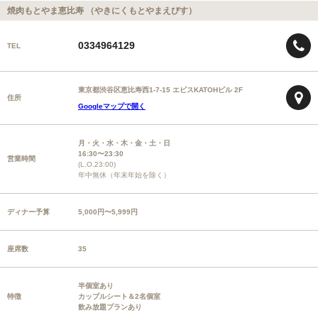
焼肉もとやま恵比寿 （やきにくもとやまえびす）
0334964129
TEL
東京都渋谷区恵比寿西1-7-15 エビスKATOHビル 2F
住所
Googleマップで開く
月・火・水・木・金・土・日
16:30〜23:30
営業時間
(L.O.23:00)
年中無休（年末年始を除く）
ディナー予算
5,000円〜5,999円
座席数
35
半個室あり
特徴
カップルシート＆2名個室
飲み放題プランあり