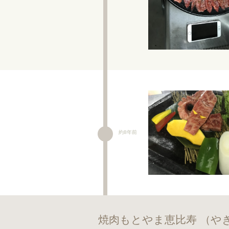
約8年前
焼肉もとやま恵比寿 （や