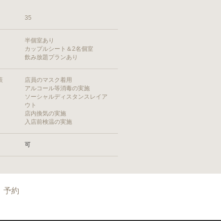
35
半個室あり
カップルシート＆2名個室
飲み放題プランあり
策
店員のマスク着用
アルコール等消毒の実施
ソーシャルディスタンスレイア
ウト
店内換気の実施
入店前検温の実施
可
予約