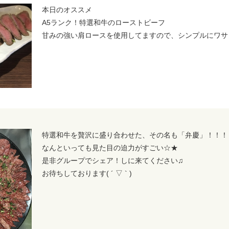
本日のオススメ
A5ランク！特選和牛のローストビーフ
甘みの強い肩ロースを使用してますので、シンプルにワサ
特選和牛を贅沢に盛り合わせた、その名も「弁慶」！！！
なんといっても見た目の迫力がすごい☆★
是非グループでシェア！しに来てください♫
お待ちしております( ´ ▽ ` )