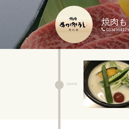
焼肉も
033496412
約8年前