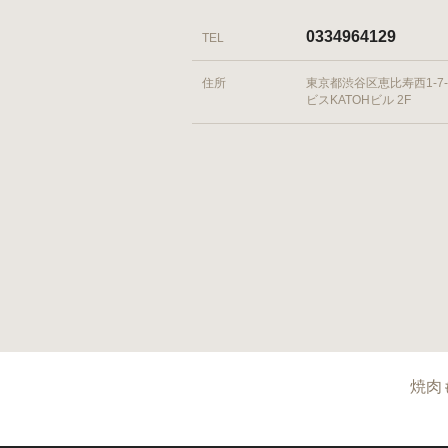
0334964129
TEL
住所
東京都渋谷区恵比寿西1-7-
ビスKATOHビル 2F
焼肉