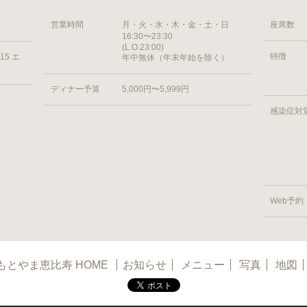
営業時間
月・火・水・木・金・土・日
座席数
16:30〜23:30
(L.O.23:00)
特徴
15 エ
年中無休（年末年始を除く）
ディナー予算
5,000円〜5,999円
感染症対
Web予約
もとやま恵比寿 HOME
お知らせ
メニュー
写真
地図